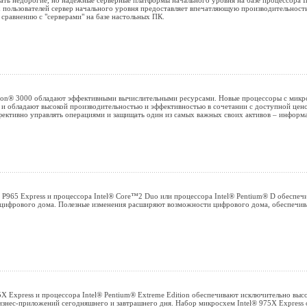
ать недорогие, но надежные серверные платформы начального уровня на базе процессора I
 пользователей сервер начального уровня предоставляет впечатляющую производительность
 сравнению с "серверами" на базе настольных ПК.
Xeon® 3000 обладают эффективными вычислительными ресурсами. Новые процессоры с микр
и обладают высокой производительностью и эффективностью в сочетании с доступной цено
ффективно управлять операциями и защищать один из самых важных своих активов – информ
® P965 Express и процессора Intel® Core™2 Duo или процессора Intel® Pentium® D обеспе
 цифрового дома. Полезные изменения расширяют возможности цифрового дома, обеспечив
X Express и процессора Intel® Pentium® Extreme Edition обеспечивают исключительно выс
знес-приложений сегодняшнего и завтрашнего дня. Набор микросхем Intel® 975X Express