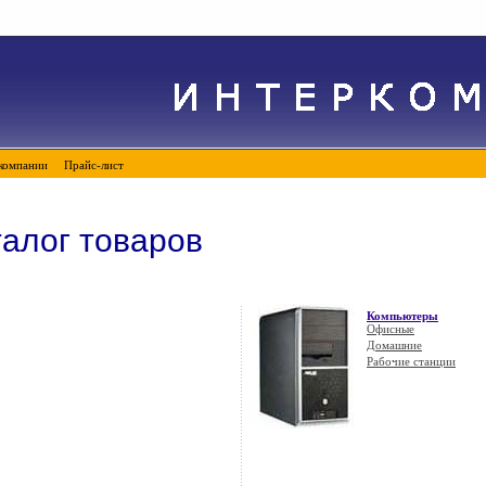
компании
Прайс-лист
талог товаров
Компьютеры
Офисные
Домашние
Рабочие станции