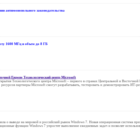
нии антимонопольного законодательства
ту 1600 МГц и объем до 8 ГБ
точной Европе Технологический центр Microsoft
крытия Технологического центра Microsoft – первого в странах Центральной и Восточной Е
 ресурсов партнеры Microsoft смогут разрабатывать, тестировать и демонстрировать ИТ-ре
ила о выводе на мировой и российский рынок Windows 7. Новая операционная система приз
ционные функции Windows 7 упростят выполнение ежедневных задач и позволят использов