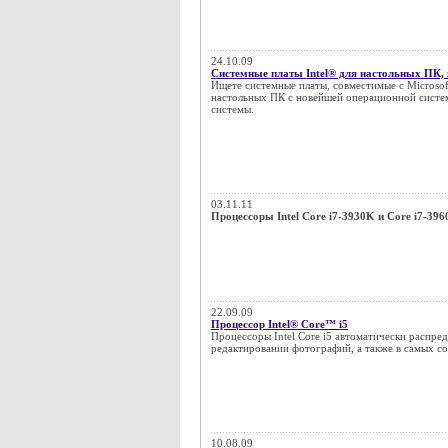
24.10.09
Системные платы Intel® для настольных ПК,
Ищете системные платы, совместимые с Microsof
настольных ПК с новейшей операционной систе
системы.
03.11.11
Процессоры Intel Core i7-3930K и Core i7-3
22.09.09
Процессор Intel® Core™ i5
Процессоры Intel Core i5 автоматически распре
редактировании фотографий, а также в самых со
10.08.09