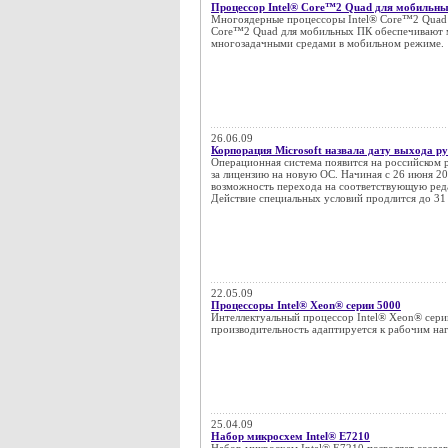
Процессор Intel® Core™2 Quad для мобильн
Многоядерные процессоры Intel® Core™2 Quad 
Core™2 Quad для мобильных ПК обеспечивают 
многозадачными средами в мобильном режиме.
26.06.09
Корпорация Microsoft назвала дату выхода р
Операционная система появится на российском 
за лицензию на новую ОС. Начиная с 26 июня 2
возможность перехода на соответствующую реда
Действие специальных условий продлится до 31 
22.05.09
Процессоры Intel® Xeon® серии 5000
Интеллектуальный процессор Intel® Xeon® серии
производительность адаптируется к рабочим наг
25.04.09
Набор микросхем Intel® E7210