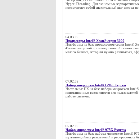
Набор микросхем Intel® E7210 позволяет создав
Hyper-Threading. Для экономных корпоративных
представляет собой значительный шаг вперед по
04.03.09
Процессоры Intel® Xeon® серии 3000
Платформы на базе процессоров серии Intel® 
45-нанометровой производственной технологии 
малого бизнеса, которым нужно развиваться, э
07.02.09
Набор микросхем Intel® G965 Express
Настольные ПК на базе набора микросхем Intel
инновационные возможности для пользователей
работе системы.
05.02.09
Набор микросхем Intel® 975X Express
Платформы на базе набора микросхем Intel® 975
мультимедийных развлечений и ресурсоемких би