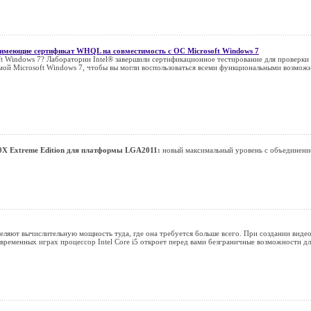
 имеющие сертификат WHQL на совместимость с ОС Microsoft Windows 7
t Windows 7? Лаборатории Intel® завершили сертификационное тестирование для проверки 
мой Microsoft Windows 7, чтобы вы могли воспользоваться всеми функциональными возмо
960X Extreme Edition для платформы LGA2011:
новый максимальный уровень с объединени
деляют вычислительную мощность туда, где она требуется больше всего. При создании виде
временных играх процессор Intel Core i5 откроет перед вами безграничные возможности д