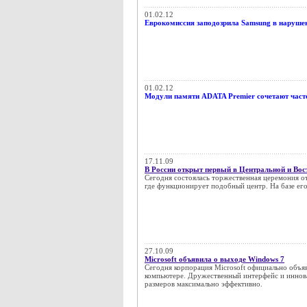
01.02.12
Еврокомиссия заподозрила Samsung в наруше
01.02.12
Модули памяти ADATA Premier сочетают часто
17.11.09
В России открыт первый в Центральной и Вос
Сегодня состоялась торжественная церемония от
где функционирует подобный центр. На базе его
27.10.09
Microsoft объявила о выходе Windows 7
Сегодня корпорация Microsoft официально объяв
компьютере. Дружественный интерфейс и иннова
размеров максимально эффективно.