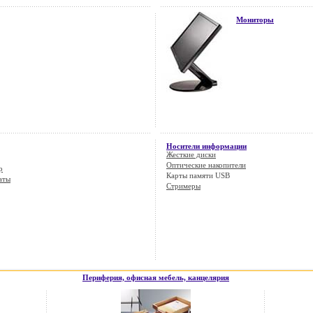
Мониторы
Носители информации
Жесткие диски
Оптические накопители
p
Карты памяти USB
аты
Стримеры
Периферия, офисная мебель, канцелярия