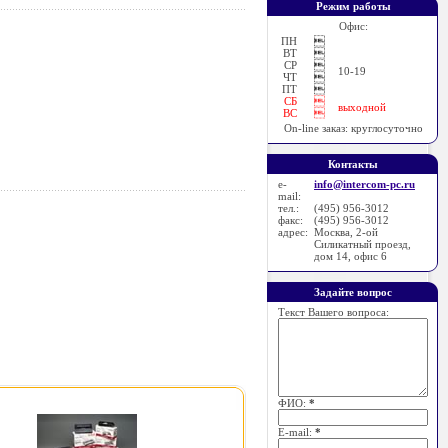
Режим работы
Офис:
ПН

ВТ

СР

10-19
ЧТ

ПТ

СБ

выходной
ВС

On-line заказ: круглосуточно
Контакты
e-
info@intercom-pc.ru
mail:
тел.:
(495) 956-3012
факс:
(495) 956-3012
адрес:
Москва, 2-ой
Силикатный проезд,
дом 14, офис 6
Задайте вопрос
Текст Вашего вопроса:
ФИО:
*
E-mail:
*