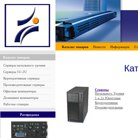
Каталог товаров
Новости
Информация
О 
Каталог товаров
Ка
Серверы начального уровня
Серверы 1U-2U
Корпоративные серверы
Производительные серверы
Серверы
Офисные компьютеры
Начального Уровня
Домашние компьютеры
1 и 2х Юнитовые
Корпоративные
Рабочие станции
Производительные
Распродажа