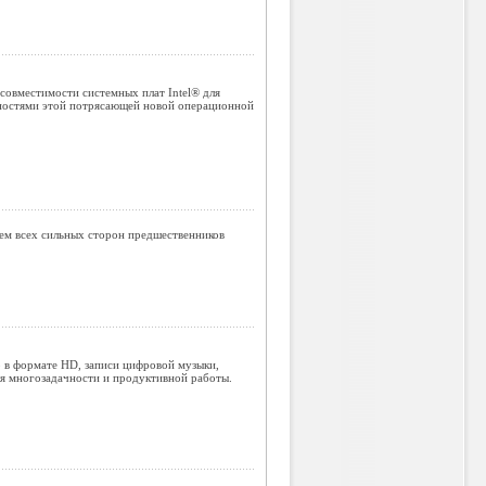
совместимости системных плат Intel® для
жностями этой потрясающей новой операционной
ем всех сильных сторон предшественников
о в формате HD, записи цифровой музыки,
ля многозадачности и продуктивной работы.