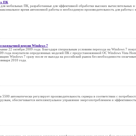
ых ПК
для мобильных ПК, разработанные для эффективной обработки высоких вычислительных и 
максимальное время автономной работы и необходимую производительность для работы с
усскоязычной версии Windows 7
рынке 22 октября 2009 года. Благодаря специальным условиям перехода на Windows 7 поку
009 года покупатели определенных моделей ПК с предустановленной ОС Windows Vista Home 
кцию Windows 7 сразу после ее выхода на российский рынок без необходимости оплачива
января 2010 года.
 5500 автоматически регулирует производительность сервера в соответствии с потребност
рузкам, обеспечивается интеллектуальное управление энергопотреблением и эффективность