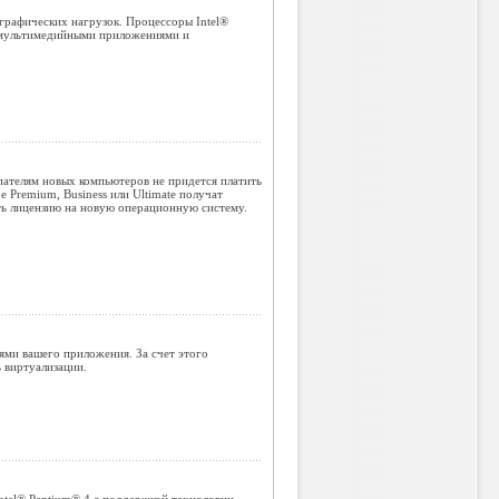
графических нагрузок. Процессоры Intel®
 мультимедийными приложениями и
пателям новых компьютеров не придется платить
Premium, Business или Ultimate получат
ть лицензию на новую операционную систему.
ями вашего приложения. За счет этого
 виртуализации.