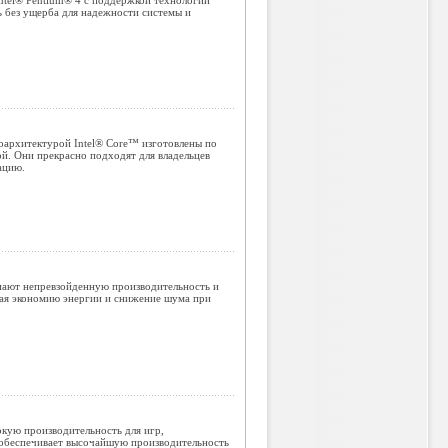
ntel® Pentium® 4 с поддержкой технологии
 без ущерба для надежности системы и
оархитектурой Intel® Core™ изготовлены по
й. Они прекрасно подходят для владельцев
ацию.
чиают непревзойденную производительность и
ая экономию энергии и снижение шума при
окую производительность для игр,
 обеспечивает высочайшую производительность